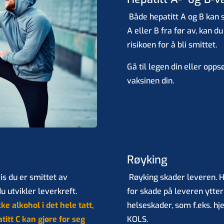
Både hepatitt A og B kan s
A eller B fra før av, kan d
risikoen for å bli smittet.
Gå til legen din eller opps
vaksinen din.
Røyking
is du er smittet av
Røyking skader leveren. H
u utvikler leverkreft.
for skade på leveren ytter
kke alkohol i det hele tatt,
helseskader, som f.eks. h
itt C kan gjøre for seg
KOLS.