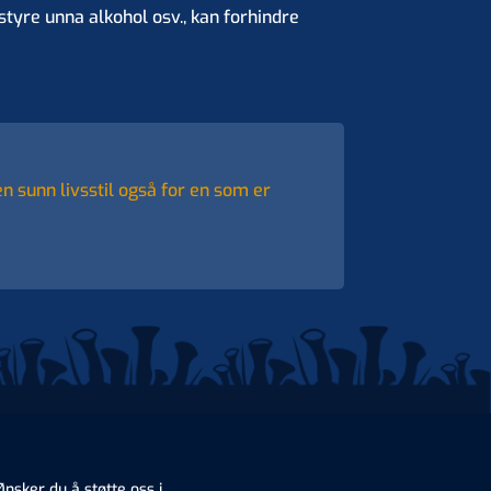
styre unna alkohol osv., kan forhindre
en sunn livsstil også for en som er
Ønsker du å støtte oss i