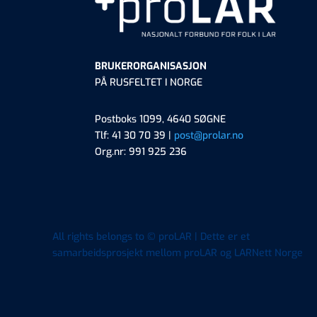
BRUKERORGANISASJON
PÅ RUSFELTET I NORGE
Postboks 1099, 4640 SØGNE
Tlf: 41 30 70 39 |
post@prolar.no
Org.nr: 991 925 236
All rights belongs to © proLAR | Dette er et
samarbeidsprosjekt mellom proLAR og LARNett Norge