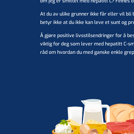
om jeg er smittet med hepatitt C? Finnes d
At du av ulike grunner ikke får eller vil bli
betyr ikke at du ikke kan leve et sunt og pro
Å gjøre positive livsstilsendringer for å be
viktig for deg som lever med hepatitt C-sm
råd om hvordan du med ganske enkle grep 