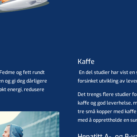
Kaffe
. Fedme og fett rundt
En del studier har vist 
n og gi deg dårligere
forsinket utvikling av lev
 økt energi, redusere
Det trengs flere studier 
kaffe og god leverhelse, m
tre små kopper med kaffe 
med å opprettholde en sun
Hepatitt A- og B-v