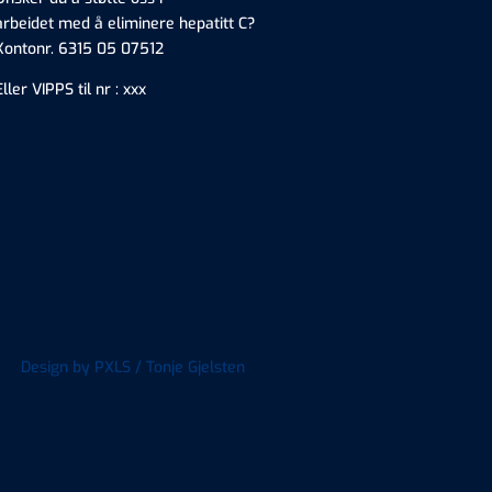
arbeidet med å eliminere hepatitt C?
Kontonr. 6315 05 07512
Eller VIPPS til nr : xxx
Design by
PXLS / Tonje Gjelsten