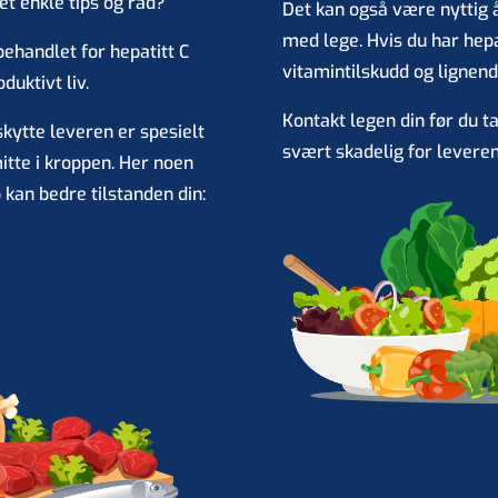
et enkle tips og råd?
Det kan også være nyttig 
med lege. Hvis du har hepa
 behandlet for hepatitt C
vitamintilskudd og lignend
duktivt liv.
Kontakt legen din før du t
skytte leveren er spesielt
svært skadelig for leveren
itte i kroppen. Her noen
kan bedre tilstanden din: