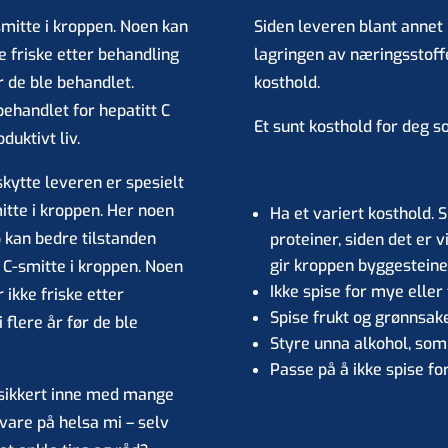
smitte i kroppen. Noen kan
Siden leveren blant annet
ke friske etter behandling
lagringen av næringsstoffer
r de ble behandlet.
kosthold.
 behandlet for hepatitt C
Et sunt kosthold for deg 
duktivt liv.
skytte leveren er spesielt
itte i kroppen. Her noen
Ha et variert kosthold. S
kan bedre tilstanden
proteiner, siden det er 
gir kroppen byggesteiner
 C-smitte i kroppen. Noen
Ikke spise for mye eller 
r ikke friske etter
Spise frukt og grønnsak
flere år før de ble
Styre unna alkohol, som
Passe på å ikke spise f
u sikkert inne med mange
 vare på helsa mi – selv