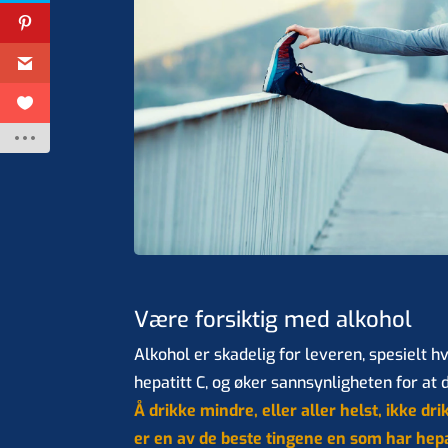
Være forsiktig med alkohol
Alkohol er skadelig for leveren, spesielt hv
hepatitt C, og øker sannsynligheten for at d
Å drikke mindre, eller aller helst, ikke dri
er en av de beste tingene en som har hepat