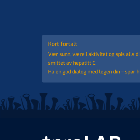
Kort fortalt
Vær sunn, være i aktivitet og spis allsid
smittet av hepatitt C.
Ha en god dialog med legen din – spør hv